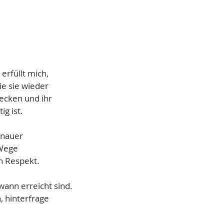
erfüllt mich,
e sie wieder
ecken und ihr
g ist.
enauer
 Wege
n Respekt.
wann erreicht sind.
 hinterfrage