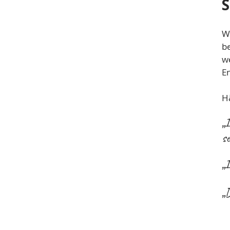
S
W
b
w
E
Hä
​
se
„
„