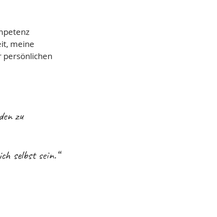
ompetenz
it, meine
r persönlichen
den zu
ch selbst sein.“