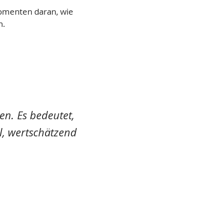
Momenten daran, wie
n.
n. Es bedeutet,
l, wertschätzend