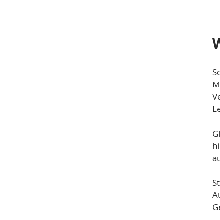
W
S
M
Ve
Le
Gl
h
a
St
A
G