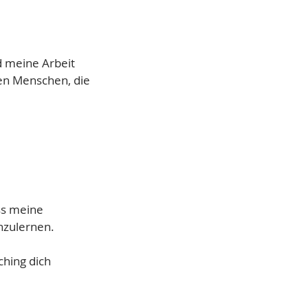
d meine Arbeit
den Menschen, die
ss meine
nzulernen.
hing dich