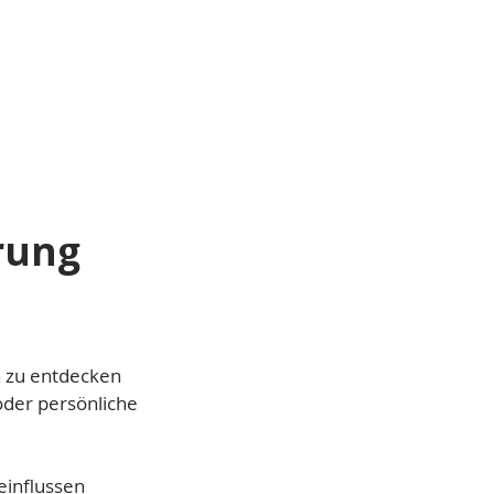
rung
n zu entdecken
oder persönliche
einflussen